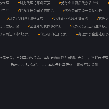
务代理
#
财务代理记账哪家强
#
劳务企业资质代办多少钱
理工厂
#
代办注册公司如何申请
#
代办公司实缴一般多少钱
#
财务代理记账哪些优势
#
办理企业执照注册价格
#
代理财
公司要多少钱
#
企业年报代办多少钱
#
代办分公司工商注册多少
地公司注册本地公司
#
代办机构注册公司
#
办理外资企业注册多
的作者无关，不对其内容负责。本历史页面谨为网络历史索引，不代表被
Powered By
CeYun Ltd.
本站云计算服务由
壹贰互联
提供