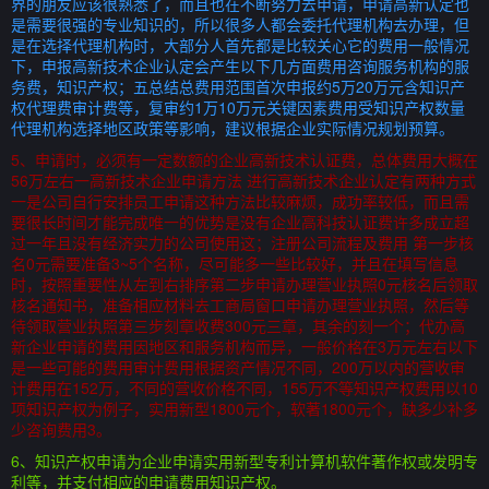
界的朋友应该很熟悉了，而且也在不断努力去申请，申请高新认定也
是需要很强的专业知识的，所以很多人都会委托代理机构去办理，但
是在选择代理机构时，大部分人首先都是比较关心它的费用一般情况
下，申报高新技术企业认定会产生以下几方面费用咨询服务机构的服
务费，知识产权；五总结总费用范围首次申报约5万20万元含知识产
权代理费审计费等，复审约1万10万元关键因素费用受知识产权数量
代理机构选择地区政策等影响，建议根据企业实际情况规划预算。
5、申请时，必须有一定数额的企业高新技术认证费，总体费用大概在
56万左右一高新技术企业申请方法 进行高新技术企业认定有两种方式
一是公司自行安排员工申请这种方法比较麻烦，成功率较低，而且需
要很长时间才能完成唯一的优势是没有企业高科技认证费许多成立超
过一年且没有经济实力的公司使用这；注册公司流程及费用 第一步核
名0元需要准备3~5个名称，尽可能多一些比较好，并且在填写信息
时，按照重要性从左到右排序第二步申请办理营业执照0元核名后领取
核名通知书，准备相应材料去工商局窗口申请办理营业执照，然后等
待领取营业执照第三步刻章收费300元三章，其余的刻一个；代办高
新企业申请的费用因地区和服务机构而异，一般价格在3万元左右以下
是一些可能的费用审计费用根据资产情况不同，200万以内的营收审
计费用在152万，不同的营收价格不同，155万不等知识产权费用以10
项知识产权为例子，实用新型1800元个，软著1800元个，缺多少补多
少咨询费用3。
6、知识产权申请为企业申请实用新型专利计算机软件著作权或发明专
利等，并支付相应的申请费用知识产权。