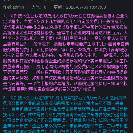
作者:admin
人气：0
更新：2026-07-06 18:47:03
1、高新技术企业认定的费用大致在3万元左右在办理高新技术企业认
定过程中，主要涉及以下几方面的费用1 咨询服务费用一般情况下，
咨询服务机构会根据企业的规模以及申报过程中预计的工作量来报价
高新技术企业申报材料繁杂，通常中小企业的材料可达四五百页，大
型企业则可能超过一两千页申报材料需要考虑；一高新企业认定费用
主要有哪些？ 一般情况下，高新认定申报会产生以下几方面费用咨询
服务机构的费用，专利费软著，审计费，查新费，检测费 1咨询服务
机构的费用 咨询服务机构在广东深圳市场多入牛毛，一般情况，咨询
服务机构在报价时会根据企业的规模状况和预计实际申报过程中工作
数量来进行报价；费用范围代理机构的服务费因地区企业规模服务内
容等因素而异，一般在数万到数十万不等影响因素代理机构会根据企
业的实际情况，如知识产权数量研发活动是否真实开展企业财务数据
是否完善等，来评估申报的难易程度，从而确定服务费用三知识产权
申请费 费用说明如果企业缺乏必要的知识产权证书。
2、高新技术企业认定的中介费用通常在2万至5万元人民币之间具体
费用会根据企业的具体情况和所需服务的复杂程度有所不同一般来
说，费用包括咨询服务材料准备专家评审等环节企业在准备申报高新
技术企业时，往往需要专业机构或咨询公司提供全方位的支持这些机
构可以为企业提供详细的政策解读，帮助准备申报；知识产权费用 企
业申请高新技术企业认定必须掌握一定数量的知识产权，其中专利植
物新品种国家新药集成；企业申报高新技术企业认定所需花费主要包