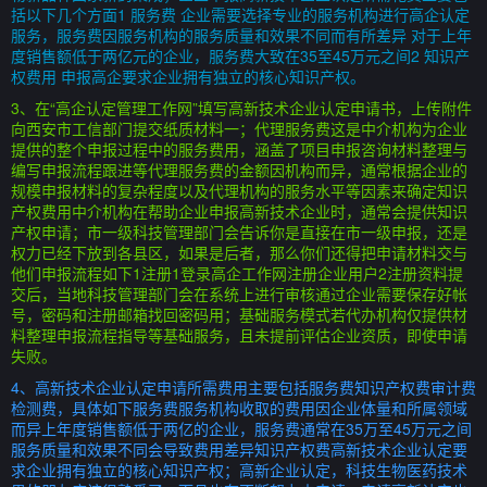
括以下几个方面1 服务费 企业需要选择专业的服务机构进行高企认定
服务，服务费因服务机构的服务质量和效果不同而有所差异 对于上年
度销售额低于两亿元的企业，服务费大致在35至45万元之间2 知识产
权费用 申报高企要求企业拥有独立的核心知识产权。
3、在“高企认定管理工作网”填写高新技术企业认定申请书，上传附件
向西安市工信部门提交纸质材料一；代理服务费这是中介机构为企业
提供的整个申报过程中的服务费用，涵盖了项目申报咨询材料整理与
编写申报流程跟进等代理服务费的金额因机构而异，通常根据企业的
规模申报材料的复杂程度以及代理机构的服务水平等因素来确定知识
产权费用中介机构在帮助企业申报高新技术企业时，通常会提供知识
产权申请；市一级科技管理部门会告诉你是直接在市一级申报，还是
权力已经下放到各县区，如果是后者，那么你们还得把申请材料交与
他们申报流程如下1注册1登录高企工作网注册企业用户2注册资料提
交后，当地科技管理部门会在系统上进行审核通过企业需要保存好帐
号，密码和注册邮箱找回密码用；基础服务模式若代办机构仅提供材
料整理申报流程指导等基础服务，且未提前评估企业资质，即使申请
失败。
4、高新技术企业认定申请所需费用主要包括服务费知识产权费审计费
检测费，具体如下服务费服务机构收取的费用因企业体量和所属领域
而异上年度销售额低于两亿的企业，服务费通常在35万至45万元之间
服务质量和效果不同会导致费用差异知识产权费高新技术企业认定要
求企业拥有独立的核心知识产权；高新企业认定，科技生物医药技术