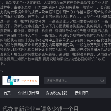
1、高新技术企业认定的费用大致在3万元左右在办理高新技术企业认定
过程中，主要涉及以下几方面的费用1 咨询服务费用一般情况下，咨询服
务机构会根据企业的规模以及申报过程中预计的工作量来报价高新技术企
业申报材料繁杂，通常中小企业的材料可达四五百页，大型企业则可能超
过一两千页申报材料需要考虑；一高新企业认定费用主要有哪些？ 一般
情况下，高新认定申报会产生以下几方面费用咨询服务机构的费用，专利
费软著，审计费，查新费，检测费 1咨询服务机构的费用 咨询服务机构
在广东深圳市场多入牛毛，一般情况，咨询服务机构在报价时会根据企业
的规模状况和预计实际申报过程中工作数量来进行报价；费用范围代理机
构的服务费因地区企业规模服务内容等因素而异，一般在数万到数十万不
等影响因素代理机构会根据企业的实际情况，如知识产权数量研发活动是
否真实开展企业财务数据是否完善等，来评估申报的难易程度，从而确定
服务费用三知识产权申请费 费用说明如果企业缺乏必要的知识产权证
书。
">
首页
企业注册代理
财务税务托管
行业资讯
代办高新企业申请多少钱一个月