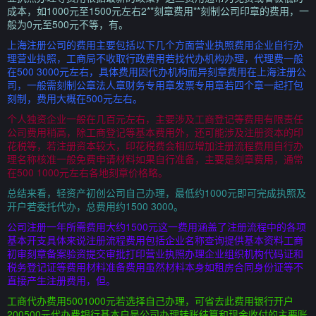
成本，如1000元至1500元左右2**刻章费用**刻制公司印章的费用，一
般为0元至500元不等，有。
上海注册公司的费用主要包括以下几个方面营业执照费用企业自行办
理营业执照，工商局不收取行政费用若找代办机构办理，代理费一般
在500 3000元左右，具体费用因代办机构而异刻章费用在上海注册公
司，一般需刻制公章法人章财务专用章发票专用章若四个章一起打包
刻制，费用大概在500元左右。
个人独资企业一般在几百元左右，主要涉及工商登记等费用有限责任
公司费用稍高，除工商登记等基本费用外，还可能涉及注册资本的印
花税等，若注册资本较大，印花税费会相应增加注册流程费用自行办
理名称核准一般免费申请材料如果自行准备，主要是刻章费用，通常
在500 1000元左右各地刻章价格略。
总结来看，轻资产初创公司自己办理，最低约1000元即可完成执照及
开户若委托代办，总费用约1500 3000。
公司注册一年所需费用大约1500元这一费用涵盖了注册流程中的各项
基本开支具体来说注册流程费用包括企业名称查询提供基本资料工商
初审刻章备案验资提交审批打印营业执照办理企业组织机构代码证和
税务登记证等费用材料准备费用虽然材料本身如租房合同身份证等不
直接产生注册费用，但。
工商代办费用5001000元若选择自己办理，可省去此费用银行开户
200500元代办费银行基本户是公司办理转账结算和现金收付的主要账