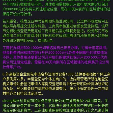
户不同银行收费情况不同，具体费用需根据开户银行要求确定社保开
户200500元代办费公司注册完成后，需在30天内到所在区域管辖的社
保局开设公司社保。
若无重名，核发企业字号名称预先核准通知书，此过程不收取费用工
商执照办理提交注册材料后，工商局审核通过会颁发营业执照，该环
节免费税务登记费用完成工商注册后需办理税务登记，税务部门不收
取费用二地区性收费项目注册机构代码费用需到当地质量技术监督局
办理组织机构代码证，费用标准。
工商代办费用500 1000元如果选择自己亲自办理，可省去这笔费用，
但会耗费时间和精力银行开户200 500元代办费不同银行的收费情况
不同，具体费用还要看公司开户银行的要求社保开户200 500元代办
费公司注册完成后，需要在30天内到所在区域管辖的社保局开设公司
社保账户公。
8 外商投资企业预先申请名称注册登记费100元法律客观根据个体工商
户条例第八条，申请登记为个体工商户的，应向经营场所所在地登记
机关申请注册登记申请人需提交登记申请书身份证明及经营场所证明
第九条，登记机关对申请材料依法审查后，按以下规定办理一若申请
材料齐全且符合法定形式。
strong探索创业初期的财务考量注册公司究竟需要多少费用首先，注
册公司的花费并非一成不变，它取决于诸多因素其中关键的一环是你
所设定的注册资本，工商注册费用是按照注册资本的万分之八来计算