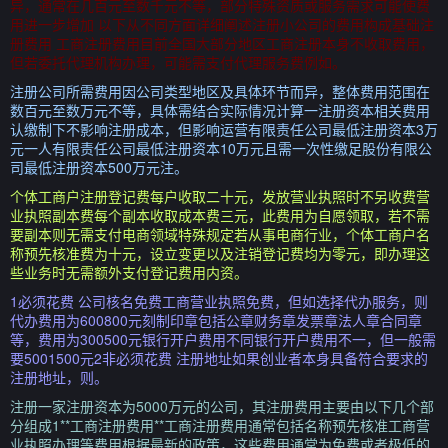
异，通常在几百元至数千元不等，部分特殊资质或服务需求可能使费
用进一步增加 以下从不同方面详细阐述注册小公司的费用构成基础注
册费用 工商注册费用目前全国大部分地区工商注册本身不收取费用，
但若委托代理机构办理，可能需支付代理服务费例如。
注册公司所需费用因公司类型地区及具体环节而异，整体费用范围在
数百元至数万元不等，具体需结合实际情况计算一注册资本相关费用
认缴制下不影响注册成本，但影响运营有限责任公司最低注册资本3万
元一人有限责任公司最低注册资本10万元且需一次性缴足股份有限公
司最低注册资本500万元注。
个体工商户注册登记费每户收取二十元，发放营业执照时不另收费营
业执照副本费每个副本收取成本费三元，此费用为自愿领取，若不需
要副本则无需支付电商领域特殊规定若从事电商行业，个体工商户名
称预先核准费为十元，设立变更以及注销登记费均为零元，即办理这
些业务时无需额外支付登记费用内资。
1必须花费 公司核名免费工商营业执照免费，但如选择代办服务，则
代办费用为600800元刻制印章包括公章财务章发票章法人章合同章
等，费用为300500元银行开户费用不同银行开户费用不一，但一般需
要5001500元2非必须花费 注册地址如果创业者本身具备符合要求的
注册地址，则。
注册一家注册资本为5000万元的公司，其注册费用主要由以下几个部
分组成1**工商注册费用**工商注册费用通常包括名称预先核准工商营
业执照办理等费用根据最新的政策，这些费用通常为免费或者极低的