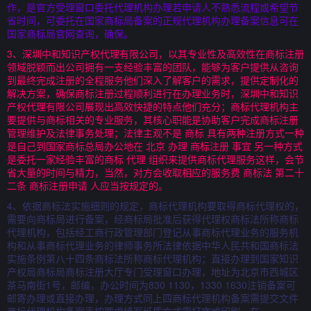
作，是官方受理窗口委托代理机构办理若申请人不熟悉流程或希望节
省时间，可委托在国家商标局备案的正规代理机构办理备案信息可在
国家商标局官网查询，确保。
3、深圳中和知识产权代理有限公司，以其专业性及高效性在商标注册
领域脱颖而出公司拥有一支经验丰富的团队，能够为客户提供从咨询
到最终完成注册的全程服务他们深入了解客户的需求，提供定制化的
解决方案，确保商标注册过程顺利进行在办理业务时，深圳中和知识
产权代理有限公司展现出高效快捷的特点他们充分；商标代理机构主
要提供与商标相关的专业服务，其核心职能是协助客户完成商标注册
管理维护及法律事务处理；法律主观不是 商标 具有两种注册方式一种
是自己到国家商标总局办公地在 北京 办理 商标注册 事宜 另一种方式
是委托一家经验丰富的商标 代理 组织来提供商标代理服务这样，会节
省大量的时间与精力，当然，对方会收取相应的服务费 商标法 第二十
二条 商标注册申请 人应当按规定的。
4、依据商标法实施细则的规定，商标代理机构要取得商标代理权的，
需要向商标局进行备案，经商标局批准后获得代理权商标法所称商标
代理机构，包括经工商行政管理部门登记从事商标代理业务的服务机
构和从事商标代理业务的律师事务所法律依据中华人民共和国商标法
实施条例第八十四条商标法所称商标代理机构；直接办理到国家知识
产权局商标局商标注册大厅专门受理窗口办理，地址为北京市西城区
茶马南街1号，邮编，办公时间为830 1130，1330 1630注销备案可
邮寄办理或直接办理，办理方式同上四商标代理机构备案需提交文件