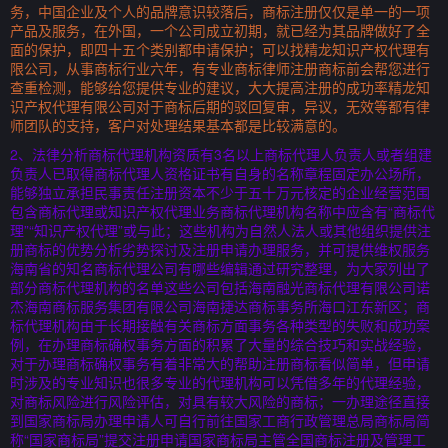
务，中国企业及个人的品牌意识较落后，商标注册仅仅是单一的一项
产品及服务，在外国，一个公司成立初期，就已经为其品牌做好了全
面的保护，即四十五个类别都申请保护；可以找精龙知识产权代理有
限公司，从事商标行业六年，有专业商标律师注册商标前会帮您进行
查重检测，能够给您提供专业的建议，大大提高注册的成功率精龙知
识产权代理有限公司对于商标后期的驳回复审，异议，无效等都有律
师团队的支持，客户对处理结果基本都是比较满意的。
2、法律分析商标代理机构资质有3名以上商标代理人负责人或者组建
负责人已取得商标代理人资格证书有自身的名称章程固定办公场所，
能够独立承担民事责任注册资本不少于五十万元核定的企业经营范围
包含商标代理或知识产权代理业务商标代理机构名称中应含有“商标代
理”“知识产权代理”或与此；这些机构为自然人法人或其他组织提供注
册商标的优势分析劣势探讨及注册申请办理服务，并可提供维权服务
海南省的知名商标代理公司有哪些编辑通过研究整理，为大家列出了
部分商标代理机构的名单这些公司包括海南融光商标代理有限公司诺
杰海南商标服务集团有限公司海南捷达商标事务所海口江东新区；商
标代理机构由于长期接触有关商标方面事务各种类型的失败和成功案
例，在办理商标确权事务方面的积累了大量的综合技巧和实战经验，
对于办理商标确权事务有着非常大的帮助注册商标看似简单，但申请
时涉及的专业知识也很多专业的代理机构可以凭借多年的代理经验，
对商标风险进行风险评估，对具有较大风险的商标；一办理途径直接
到国家商标局办理申请人可自行前往国家工商行政管理总局商标局简
称“国家商标局”提交注册申请国家商标局主管全国商标注册及管理工