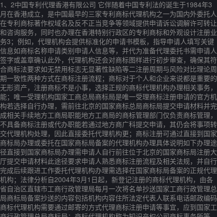
1、2中国专利代理香港有限公司 它伴随着中国专利法的诞生于1984年3
月在香港成立，是中国最早的三家专利商标代理机构之一为国内外委托人
在专利商标著作权域名及反不正当竞争等领域提供申请诉讼调解许可转让
和咨询服务，同时也办理在香港特别行政区的专利商标和外观设计注册业
务3；例如，代理机构会提供标准化的申请书模板，指导申请人填写关键
信息如商标名称申请类别申请人信息等，并代为准备代理委托书需申请人
签字或盖章确认此外，代理机构还会对商标图样进行初步审查，确保其符
合商标法要求如无禁用标志无显著性缺陷等二注册周期与风险对比理论周
期一致性两种方式在商标注册流程；商标对于个人和企业来说都是重要的
无形资产，注册商标不是小事，选择正规的商标代理机构办理相关事务，
能；唯一受理机构国家工商总局商标局是唯一受理商标注册申请的官方机
构若选择自行办理，需前往北京的国家商标总局商标局提交申请材料并完
成相关手续地方工商局职能地方工商局的商标管理部门仅负责商标管理，
不具备商标注册或代办职能若通过地方商广科提交申请，其仍会将事项转
交代理机构处理，因此直接委托代理机构更；商标注册可通过直接到国家
商标局办理或委托在国家商标局备案的代理机构办理具体说明如下办理途
径直接到国家商标局办理需申请人自行前往位于北京的国家商标局注册大
厅提交申请材料此途径要求申请人熟悉商标注册流程及相关法规，并自行
完成后续跟进工作委托代理机构办理需选择在国家商标局备案的正规代理
机构；法律分析自2004年3月1日起，新登记注册的商标代理机构，由各
省自治区直辖市工商行政管理局每月一次将名单抄送国家工商行政管理总
局商标局备案抄送的内容包括机构内容住所法定代表人联系电话邮政编码
商标代理机构需要通过邮寄的方式代理商标注册申请等事宜，应到国家工
商行政管理总局商标局；商标代理机构称为知识产权公司商标事务所等，